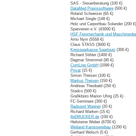
SAS - Steuerberatung (100 €)
DataMed Praxissoftware
(500 €)
Roland Schweizer (65 €)
Michael Siegle (148 €)
Holz und Carportbau Solander (200 €
Sparverein e.V. (43000 €)
HSF Feinmechanik und Maschinen
Arno Nym (5558 €)
Claus STASS (3600 €)
Kreissparkasse Saarlouis
(300 €)
Richard Stihler (1400 €)
Dagmar Stremmel (90 €)
ComLine GmbH
(1099 €)
Privat
(15 €)
Simon Theisen (100 €)
Markus Theisen
(150 €)
Andreas Theobald (250 €)
Stadco (500 €)
Grafikbüro Marion Uhrig (25 €)
FC-Seminare (300 €)
Radsport Wagner
(20 €)
Richard Warken (15 €)
lfpDRUCKER.de
(100 €)
Heilsteine Weber (6700 €)
Weiland Karossereibau
(1200 €)
Gerhard Welsch (5 €)