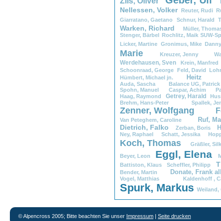
Zils,
.
Oliver
Nellessen,
.
Volker
Reuter,
.
Rudi
R
Giarratano,
.
Gaetano
Schnur,
.
Harald
T
Warken,
.
Richard
Müller,
.
Thom
Stenger,
.
Bärbel
Rochlitz,
.
Maik
SUW-Sp
Licker,
.
Martine
Gronimus,
.
Mike
Danny
Marie
Kreuzer,
.
Jenny
Wa
Werdehausen,
.
Sven
Krein,
.
Manfre
Schoonraad,
.
George
Feld,
.
David
Loh
Heitz
.
.
.
.
.
.
.
.
.
Hümbert,
.
Michael
.
jn.
Auda,
.
Sascha
Balance
.
UG,
.
Patrick
Spohn,
.
Manuel
Caspar,
.
Achim
Pa
Getrey,
.
Harald
Haag,
.
Raymond
Hus
Brehm,
.
Hans-Peter
.
Spallek,
.
Zenner,
.
Wolfgang
F
Ruf,
.
M
Van
.
Peteghem,
.
Caroline
Dietrich,
.
Falko
H
Zerban,
.
Boris
Ney,
.
Raphael
Schatt,
.
Jessika
Hopp
Koch,
.
Thomas
Gräßler,
.
Si
Eggl,
.
Elena
Beyer,
.
Leon
M
T
Battiston,
.
Klaus
Scheffler,
.
Philipp
Donate,
.
Frank
.
a
Bender,
.
Martin
Vogel,
.
Matthias
Kaldenhoff
.
,
.
Spurk,
.
Markus
Weiland,
.
© Alpencross 2005; Bitte beachten Sie unser
Impressum
|
Seite drucken