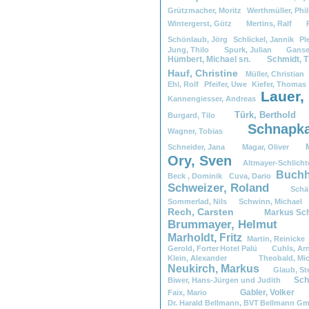
Grützmacher,
.
Moritz
Werthmüller,
.
Phi
Wintergerst,
.
Götz
Mertins,
.
Ralf
Schönlaub,
.
Jörg
Schlickel,
.
Jannik
Pl
Jung,
.
Thilo
Spurk,
.
Julian
Ganse
Hümbert,
.
Michael
.
sn.
Schmidt,
.
Hauf,
.
Christine
Müller,
.
Christia
Ehl,
.
Rolf
Pfeifer,
.
Uwe
Kiefer,
.
Thoma
Lauer,
.
Kannengiesser,
.
Andreas
Türk,
.
Berthol
Burgard,
.
Tilo
Schnapka
Wagner,
.
Tobias
Schneider,
.
Jana
Magar,
.
Oliver
Ory,
.
Sven
Altmayer-Schlichte
Buchh
Beck
.
,
.
Dominik
.
Cuva,
.
Dario
Schweizer,
.
Roland
Schäf
Sommerlad,
.
Nils
Schwinn,
.
Michae
Rech,
.
Carsten
Markus
.
Sch
Brummayer,
.
Helmut
Marholdt,
.
Fritz
Martin,
.
Reinicke
Gerold,
.
Forter
.
Hotel
.
Palü
Cuhls,
.
Ar
Klein,
.
Alexander
.
Theobald,
.
M
Neukirch,
.
Markus
Glaub,
.
S
Sch
Biwer,
.
Hans-Jürgen
.
und
.
Judith
Gabler,
.
Volk
Faix,
.
Mario
Dr.
.
Harald
.
Bellmann,
.
BVT
.
Bellmann
.
G