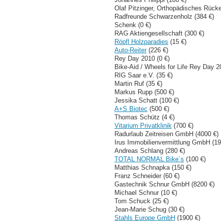
Olaf Pitzinger, Orthopädisches Rück
Radfreunde Schwarzenholz (384 €)
Schenk (0 €)
RAG Aktiengesellschaft (300 €)
Röpfl Holzparadies
(15 €)
Auto-Reiter
(226 €)
Rey Day 2010 (0 €)
Bike-Aid / Wheels for Life Rey Day 2
RIG Saar e.V. (35 €)
Martin Ruf (35 €)
Markus Rupp (500 €)
Jessika Schatt (100 €)
A+S Biotec
(500 €)
Thomas Schütz (4 €)
Vitarium Privatklinik
(700 €)
Radurlaub Zeitreisen GmbH (4000 €)
Irus Immobilienvermittlung GmbH (19
Andreas Schlang (280 €)
TOTAL NORMAL Bike´s
(100 €)
Matthias Schnapka (150 €)
Franz Schneider (60 €)
Gastechnik Schnur GmbH (8200 €)
Michael Schnur (10 €)
Tom Schuck (25 €)
Jean-Marie Schug (30 €)
Stahls Europe GmbH
(1900 €)