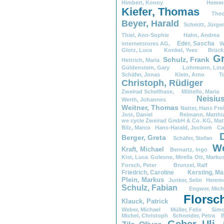
Himbert,
.
Konny
.
Hemme
Kiefer,
.
Thomas
.
Theo
Beyer,
.
Harald
Schmitt,
.
Jürg
Thiel,
.
Ann-Sophie
Hahn,
.
Andr
Eder,
.
Sascha
internetstores
.
AG,
.
W
Glotz,
.
Luca
.
Konkel,
.
Yves
Brück
Gr
Schulz,
.
Frank
Hettrich,
.
Maria
Güldenstein,
.
Gary
Lohrmann,
.
L
Schäfer,
.
Jonas
Klein,
.
Arno
T
Christoph,
.
Rüdige
Zweirad
.
Schellhase,
.
Militello,
.
Mari
Neisius
Werth,
.
Johannes
Weitner,
.
Thomas
Natter,
.
Hans
Frei
Jost,
.
Daniel
Reimann,
.
Ma
we
.
cycle
.
Zweirad
.
GmbH
.
&
.
Co.
.
KG,
.
Mat
Bilz,
.
Marco
Hans-Harald,
.
Jochum
Ca
Berger,
.
Greta
Schäfer,
.
Stefan
Wo
Kraft,
.
Michael
Bernartz,
.
Ingo
Kist,
.
Luca
Golesne,
.
Mirella
Ott,
.
Marku
Forsch,
.
Peter
Brunzel,
.
Ral
Friedrich,
.
Caroline
Kersting,
.
M
Plein,
.
Markus
Junker,
.
Selin
Hemme
Schulz,
.
Fabian
Engwer,
.
Mic
Florsc
Klauck,
.
Patrick
Weber,
.
Michael
Müller,
.
Felix
Simo
Michel,
.
Christoph
Schneider,
.
Petra
.
B
Geber,
.
Uli