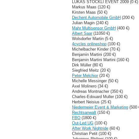
LUKAS STÖCKLI EVENT 2009 (0 €)
Markus Maas (120 €)
Kirsten Maas (50 €)
Dechent Automobile GmbH
(200 €)
Julian Magin (240 €)
Mahr Multisensor GmbH
(400 €)
Albert Saar
(11050 €)
Wolsdorfer Martin (5 €)
4cycles onlineshop
(100 €)
Michelbacher Kinder (70 €)
Benjamin Martini (200 €)
Benjamin Martini Martini (160 €)
Dirk Müller (80 €)
Siegfried Meitz (20 €)
Peter Melchior
(20 €)
Michelle Messinger (50 €)
Axel Molinero (34 €)
Andreas Montnacher (350 €)
Charles-Edouard Muller (100 €)
Herbert Neisius (25 €)
Niedermeier Event & Marketing
(500 
Rechtsanwalt
(150 €)
FBO
(1800 €)
Out-Led UG
(100 €)
After Work Nightride
(60 €)
Christian Petit (100 €)
Johannes Philippi (100 €)