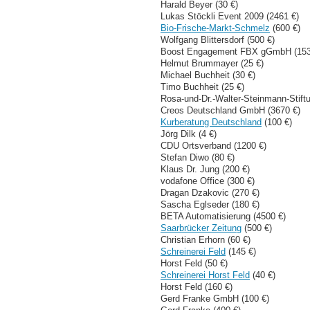
Harald Beyer (30 €)
Lukas Stöckli Event 2009 (2461 €)
Bio-Frische-Markt-Schmelz
(600 €)
Wolfgang Blittersdorf (500 €)
Boost Engagement FBX gGmbH (153
Helmut Brummayer (25 €)
Michael Buchheit (30 €)
Timo Buchheit (25 €)
Rosa-und-Dr.-Walter-Steinmann-Stiftu
Creos Deutschland GmbH (3670 €)
Kurberatung Deutschland
(100 €)
Jörg Dilk (4 €)
CDU Ortsverband (1200 €)
Stefan Diwo (80 €)
Klaus Dr. Jung (200 €)
vodafone Office (300 €)
Dragan Dzakovic (270 €)
Sascha Eglseder (180 €)
BETA Automatisierung (4500 €)
Saarbrücker Zeitung
(500 €)
Christian Erhorn (60 €)
Schreinerei Feld
(145 €)
Horst Feld (50 €)
Schreinerei Horst Feld
(40 €)
Horst Feld (160 €)
Gerd Franke GmbH (100 €)