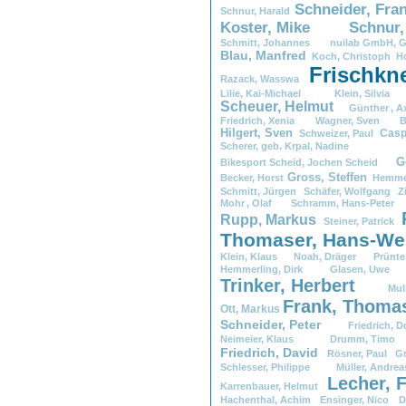
Schneider,
.
Fra
Schnur,
.
Harald
Koster,
.
Mike
Schnur,
Schmitt,
.
Johannes
nuilab
.
GmbH,
.
G
Blau,
.
Manfred
Koch,
.
Christoph
H
Frischkn
Razack,
.
Wasswa
Lilie,
.
Kai-Michael
Klein,
.
Silv
Scheuer,
.
Helmut
Günther
.
,
.
A
Friedrich,
.
Xenia
Wagner,
.
Sven
B
Hilgert,
.
Sven
Casp
Schweizer,
.
Paul
Scherer,
.
geb.
.
Krpal,
.
Nadin
G
Bikesport
.
Scheid,
.
Jochen
.
Scheid
Gross,
.
Steffen
Becker,
.
Horst
Hemmer
Schmitt,
.
Jürgen
Schäfer,
.
Wolfgang
Zi
Mohr
.
,
.
Olaf
Schramm,
.
Hans-Pet
Rupp,
.
Markus
Steiner,
.
Patrick
Thomaser,
.
Hans-We
Klein,
.
Klaus
Noah,
.
Dräger
Prünte
Hemmerling,
.
Dirk
Glasen,
.
Uw
Trinker,
.
Herbert
Mull
Frank,
.
Thoma
Ott,
.
Markus
Schneider,
.
Peter
Friedrich,
.
D
Neimeier,
.
Klaus
Drumm,
.
Ti
Friedrich,
.
David
Rösner,
.
Paul
Gr
Schlesser,
.
Philippe
Müller,
.
And
Lecher,
.
Karrenbauer,
.
Helmut
Hachenthal,
.
Achim
Ensinger,
.
Nico
D