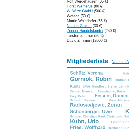
Rolf Werdehausen (35 €)
Horst Wernerus
(80 €)
W. Wirtz GmbH
(506 €)
Wotecc (50 €)
Martin Wolsdorfer (35 €)
Norbert Zeimet
(30 €)
Zenner-Handelskontor
(250 €)
Torsten Zimmer (30 €)
David Zimmer (12000 €)
Mitgliederliste
Normale A
Schütz,
.
Verena
Kal
Gorniok,
.
Robin
Thomas,
.
Kuntz,
.
Uwe
Handfest,
.
Stefan
Lehmle
Zenner,
.
Bianca
Constroffer,
.
Rain
Fisseni,
.
Domi
Frey,
.
Peter
Scheidt,
.
Thomas
Maas,
.
Ma
Radosavljevic,
.
Zoran
K
Schönberger,
.
Uwe
Schuler,
.
Christian
Paul,
.
Christoph
Not
Kuhn,
.
Udo
Erhorn,
.
Ch
Fries,
.
Wolfhard
Herrmann,
.
Bj