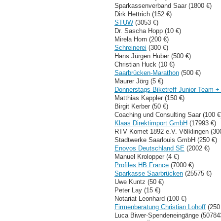
Sparkassenverband Saar (1800 €)
Dirk Hettrich (152 €)
STUW
(3053 €)
Dr. Sascha Hopp (10 €)
Mirela Horn (200 €)
Schreinerei
(300 €)
Hans Jürgen Huber (500 €)
Christian Huck (10 €)
Saarbrücken-Marathon
(500 €)
Maurer Jörg (5 €)
Donnerstags Biketreff Junior Team 
Matthias Kappler (150 €)
Birgit Kerber (50 €)
Coaching und Consulting Saar (100 €
Klaas Direktimport GmbH
(17993 €)
RTV Komet 1892 e.V. Völklingen (30
Stadtwerke Saarlouis GmbH (250 €)
Enovos Deutschland SE
(2002 €)
Manuel Krolopper (4 €)
Profiles HB France
(7000 €)
Sparkasse Saarbrücken
(25575 €)
Uwe Kuntz (50 €)
Peter Lay (15 €)
Notariat Leonhard (100 €)
Firmenberatung Christian Lohoff
(250
Luca Biwer-Spendeneingänge (50784