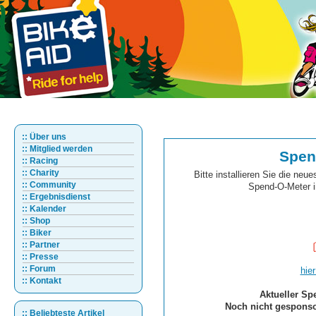
:: Über uns
:: Mitglied werden
Spen
:: Racing
:: Charity
Bitte installieren Sie die ne
:: Community
Spend-O-Meter in
:: Ergebnisdienst
:: Kalender
:: Shop
:: Biker
:: Partner
:: Presse
:: Forum
hie
:: Kontakt
Aktueller Sp
Noch nicht gesponso
:: Beliebteste Artikel