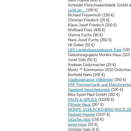
Gerd Franke (400 €)
Schröder Fleischwarenfabrik GmbH &
Licht an...
(100 €)
Richard Freyermuth (150 €)
Christian Friedrich (20 €)
Klaus-Josef Friedrich (200 €)
Wolfhard Fries (400 €)
Oranna Fuchs (30 €)
Hans-Josef Fuchs (350 €)
Uli Geber (50 €)
LBS Landesbausparkasse Saar
(100 
Geburtstagsgäste Monika Haus (310 
Josef Gillo (50 €)
Andreas Grützmacher (25 €)
Moritz ** Kommunion 2010 Grützmach
Berthold Hahn (100 €)
Stadtsparkasse Völklingen
(350 €)
HSF Feinmechanik und Maschinen
Saarland Versicherungen
(100 €)
Bike-Sport-Hauf GmbH (382 €)
HAUS & GROSS
(13208 €)
Elfriede Haus
(267 €)
MONTE-SCHLACKO-BIKE-RACE 20
Radwelt Hawner
(3107 €)
SiGaTec-plus
(150 €)
jester-tours
(50 €)
christian hein (4 €)