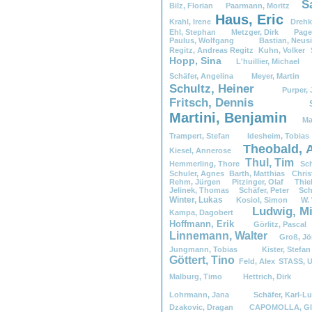
S
Bilz,
.
Florian
Paarmann,
.
Moritz
Haus,
.
Eric
Krahl,
.
Irene
Drehk
Ehl,
.
Stephan
Metzger,
.
Dirk
Page
Paulus,
.
Wolfgang
Bastian,
.
Ne
Regitz,
.
Andreas
.
Regitz
Kuhn,
.
Volker
Hopp,
.
Sina
L'huillier,
.
Michae
Schäfer,
.
Angelina
Meyer,
.
Marti
Schultz,
.
Heiner
Purper,
.
Fritsch,
.
Dennis
Martini,
.
Benjamin
Ma
Trampert,
.
Stefan
Idesheim,
.
Tob
Theobald,
.
Kiesel,
.
Annerose
Thul,
.
Tim
Hemmerling,
.
Thore
Sch
Schuler,
.
Agnes
Barth,
.
Matthias
.
Chri
Rehm,
.
Jürgen
Pitzinger,
.
Olaf
Thiel
Jelinek,
.
Thomas
Schäfer,
.
Peter
Sch
Winter,
.
Lukas
Kosiol,
.
Simon
W.
.
Ludwig,
.
Mi
Kampa,
.
Dagobert
.
Hoffmann,
.
Erik
Görlitz,
.
Pasc
Linnemann,
.
Walter
Groß,
.
J
Jungmann,
.
Tobias
Kister,
.
Ste
Göttert,
.
Tino
Feld,
.
Alex
STASS,
.
U
Malburg,
.
Timo
Hettrich,
.
Dirk
Lohrmann,
.
Jana
Schäfer,
.
Karl
Dzakovic,
.
Dragan
CAPOMOLLA,
.
G