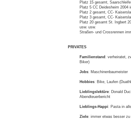
Platz 15 gesamt, Saarschleife
Platz 5 CC Deidesheim 2004 i
Platz 2 gesamt, CC- Kaisersl
Platz 3 gesamt, CC- Kaisersl
Platz 20 gesamt St. Ingbert 2
usw. usw.
Straßen- und Crossrennen imm
PRIVATES
Familienstand
: verheiratet, 
Biker)
Jobs
: Maschinenbaumeister
Hobbies
: Bike, Laufen (Duath
Lieblingslektüre
: Donald Duc
Abendteuerbericht
Lieblings-Happi
: Pasta in all
Ziele
: immer etwas besser zu