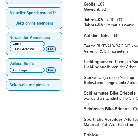
Größe
: 169
Gewicht
: 62
Aktueller Spendenstand
€
:
Jahres-KM
: > 10.000
Jetzt online spenden!
Jahres-HM
: immer zu wenig
Auf dem Bike
: 1989
Newsletter-Anmeldung
Team
: BIKE-AID-RACING - w
Verein
: RSC Fraulautern
Lieblingsrevier
: Rund um Saa
Volltext-Suche
Lieblingstrail
: Von der Arbei
Stärke
: lange steile Anstiege
Schwäche
: lange steile Abfah
Seite weiterempfehlen
Schlimmstes Bike Erlebnis:
war es die nächtliche Ho Chi 
;-))
Schönstes Bike-Erlebni
s: G
Sportliche Vorbilder
: Alle T
Material
: Yeti Atc Scandium 
Erfolge
: