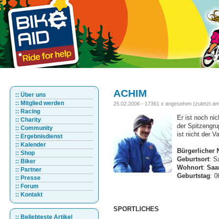
ACHIM
:: Über uns
:: Mitglied werden
25.02.2006 - 17361 x angesehen (zuletzt am
:: Racing
Er ist noch nic
:: Charity
der Spitzengru
:: Community
ist nicht der V
:: Ergebnisdienst
:: Kalender
Bürgerlicher
:: Shop
Geburtsort
: S
:: Biker
Wohnort
:
Saar
:: Partner
Geburtstag
: 
:: Presse
:: Forum
:: Kontakt
SPORTLICHES
:: Beliebteste Artikel