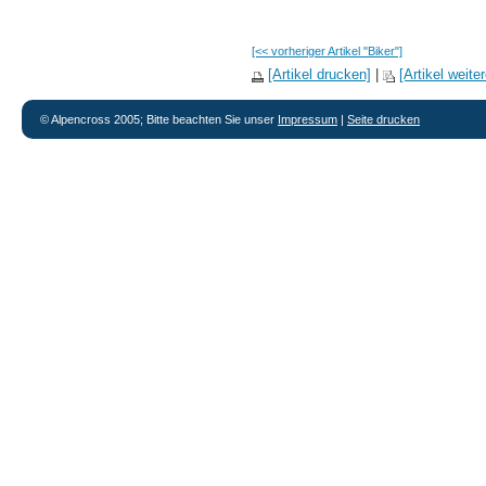
[<< vorheriger Artikel "Biker"]
[Artikel drucken]
|
[Artikel weit
© Alpencross 2005; Bitte beachten Sie unser
Impressum
|
Seite drucken