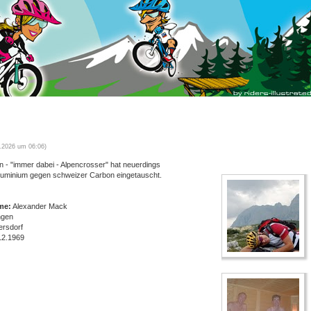
8.2026 um 06:06)
ten - "immer dabei - Alpencrosser" hat neuerdings
uminium gegen schweizer Carbon eingetauscht.
me:
Alexander Mack
ngen
rsdorf
12.1969