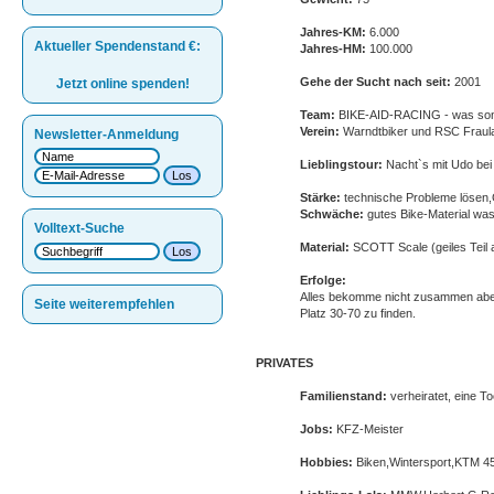
Jahres-KM:
6.000
Aktueller Spendenstand
€
:
Jahres
-HM:
100.000
Gehe der Sucht nach seit:
2001
Jetzt online spenden!
Team:
BIKE-AID-RACING - was so
Verein:
Warndtbiker und RSC Fraul
Newsletter-Anmeldung
Lieblingstour:
Nacht`s mit Udo bei 
Stärke:
technische Probleme lösen,
Schwäche:
gutes Bike-Material wa
Volltext-Suche
Material:
SCOTT Scale (geiles Teil
Erfolge:
Alles bekomme nicht zusammen aber 
Seite weiterempfehlen
Platz 30-70 zu finden.
PRIVATES
Familienstand:
verheiratet, eine To
Jobs:
KFZ-Meister
Hobbies:
Biken,Wintersport,KTM 45