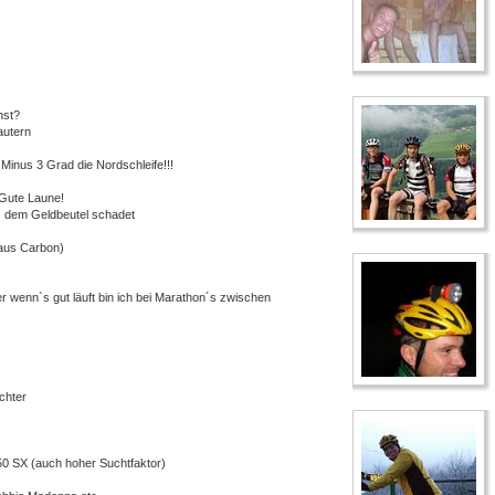
nst?
autern
Minus 3 Grad die Nordschleife!!!
Gute Laune!
s dem Geldbeutel schadet
 aus Carbon)
wenn`s gut läuft bin ich bei Marathon´s zwischen
chter
0 SX (auch hoher Suchtfaktor)