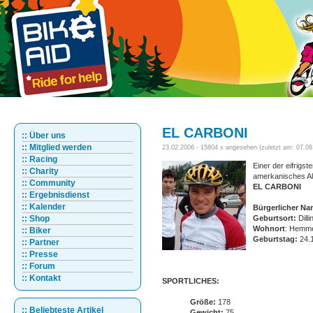
EL CARBONI
:: Über uns
:: Mitglied werden
23.02.2006 - 15804 x angesehen (zuletzt am: 07.0
:: Racing
Einer der eifrigs
:: Charity
amerkanisches Al
:: Community
EL CARBONI
:: Ergebnisdienst
:: Kalender
Bürgerlicher Na
:: Shop
Geburtsort:
Dilli
Wohnort
: Hemme
:: Biker
Geburtstag:
24.
:: Partner
:: Presse
:: Forum
:: Kontakt
SPORTLICHES:
Größe:
178
:: Beliebteste Artikel
Gewicht:
75