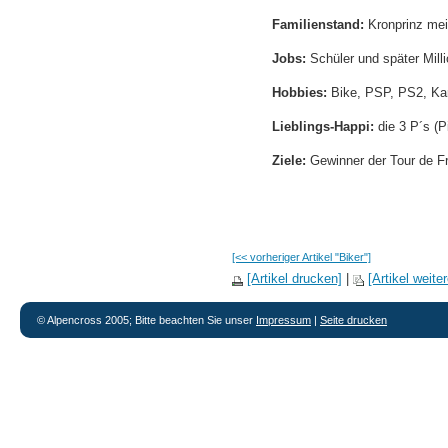
Familienstand:
Kronprinz mei
Jobs:
Schüler und später Milli
Hobbies:
Bike, PSP, PS2, Kar
Lieblings-Happi:
die 3 P´s (
Ziele:
Gewinner der Tour de F
[<< vorheriger Artikel "Biker"]
[Artikel drucken]
|
[Artikel weit
© Alpencross 2005; Bitte beachten Sie unser
Impressum
|
Seite drucken