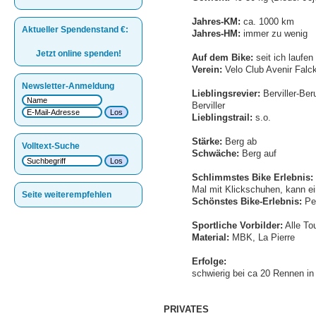
Jahres-KM:
ca. 1000 km
Aktueller Spendenstand
€
:
Jahres-HM:
immer zu wenig
Jetzt online spenden!
Auf dem Bike:
seit ich laufen
Verein:
Velo Club Avenir Falc
Newsletter-Anmeldung
Lieblingsrevier:
Berviller-Be
Berviller
Lieblingstrail:
s.o.
Stärke:
Berg ab
Volltext-Suche
Schwäche:
Berg auf
Schlimmstes Bike Erlebnis:
Mal mit Klickschuhen, kann 
Seite weiterempfehlen
Schönstes Bike-Erlebnis:
Pe
Sportliche Vorbilder:
Alle To
Material:
MBK, La Pierre
Erfolge:
schwierig bei ca 20 Rennen in 
PRIVATES