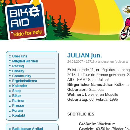
JULIAN jun.
:: Über uns
:: Mitglied werden
24.03.2007 - 12718 x angesehen (zuletzt am
:: Racing
Er ist gerade 11, er trägt das Lothri
:: Charity
2015 die Tour de France gewinnen. S
:: Community
AID-TEAM! Salut Julian!
:: Ergebnisdienst
Bürgerlicher Name:
Julian Krätzma
:: Kalender
Geburtsort:
Saarlouis
:: Shop
Wohnort:
Berviller en Moselle
:: Biker
Geburtstag:
08. Februar 1996
:: Partner
:: Presse
:: Forum
SPORTLICHES
:: Kontakt
Größe:
im Wachstum
:: Beliebteste Artikel
Gewicht:
49-50 kg (Blöder Joj