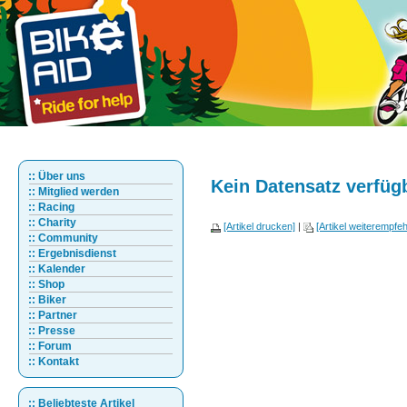
:: Über uns
Kein Datensatz verfüg
:: Mitglied werden
:: Racing
:: Charity
[Artikel drucken]
|
[Artikel weiterempfeh
:: Community
:: Ergebnisdienst
:: Kalender
:: Shop
:: Biker
:: Partner
:: Presse
:: Forum
:: Kontakt
:: Beliebteste Artikel