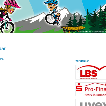
bar
len]
Wir danken