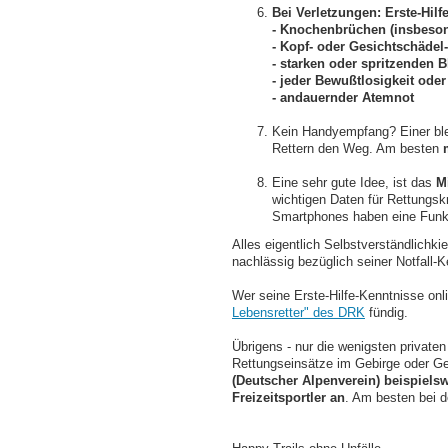
Bei Verletzungen: Erste-Hilfe
- Knochenbrüchen (insbeson
- Kopf- oder Gesichtschädel
- starken oder spritzenden 
- jeder Bewußtlosigkeit oder
- andauernder Atemnot
Kein Handyempfang? Einer bleib
Rettern den Weg. Am besten
Eine sehr gute Idee, ist das
M
wichtigen Daten für Rettungskr
Smartphones haben eine Funkt
Alles eigentlich Selbstverständlichkie
nachlässig bezüglich seiner Notfall-K
Wer seine Erste-Hilfe-Kenntnisse onl
Lebensretter" des DRK
fündig.
Übrigens - nur die wenigsten private
Rettungseinsätze im Gebirge oder Ge
(Deutscher Alpenverein) beispielsw
Freizeitsportler an
. Am besten bei d