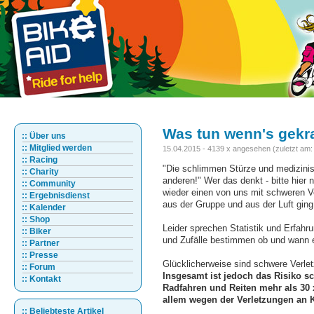
Was tun wenn's gekr
:: Über uns
:: Mitglied werden
15.04.2015 - 4139 x angesehen (zuletzt am:
:: Racing
"Die schlimmen Stürze und medizinis
:: Charity
anderen!" Wer das denkt - bitte hier 
:: Community
wieder einen von uns mit schweren Ve
:: Ergebnisdienst
aus der Gruppe und aus der Luft ging 
:: Kalender
:: Shop
Leider sprechen Statistik und Erfahr
:: Biker
und Zufälle bestimmen ob und wann 
:: Partner
:: Presse
Glücklicherweise sind schwere Verl
:: Forum
Insgesamt ist jedoch das Risiko s
:: Kontakt
Radfahren und Reiten mehr als 30 
allem wegen der Verletzungen an 
:: Beliebteste Artikel