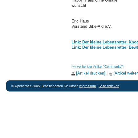
Happy Trails ohne Unfälle,
wünscht
Eric Haus
Vorstand Bike-Aid e.V.
Link: Der kleine Lebensretter: Kn
Link: Der kleine Lebensretter: Bewß
[<< vorheriger Artikel "Community"]
[Artikel drucken]
|
[Artikel weit
© Alpencross 2005; Bitte beachten Sie unser
Impressum
|
Seite drucken