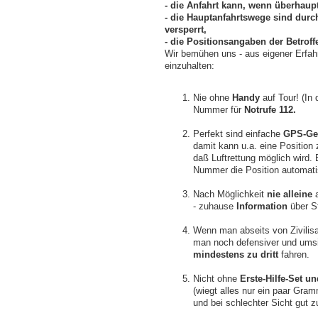
- die Anfahrt kann, wenn überhaup
- die Hauptanfahrtswege sind dur
versperrt,
- die Positionsangaben der Betrof
Wir bemühen uns - aus eigener Erfahr
einzuhalten:
Nie ohne
Handy
auf Tour! (In
Nummer für
Notrufe 112.
Perfekt sind einfache
GPS-Ger
damit kann u.a. eine Position
daß Luftrettung möglich wird.
Nummer die Position automatis
Nach Möglichkeit
nie alleine
a
- zuhause
Information
über St
Wenn man abseits von Zivilisa
man noch defensiver und umsi
mindestens zu dritt
fahren.
Nicht ohne
Erste-Hilfe-Set u
(wiegt alles nur ein paar Gram
und bei schlechter Sicht gut z