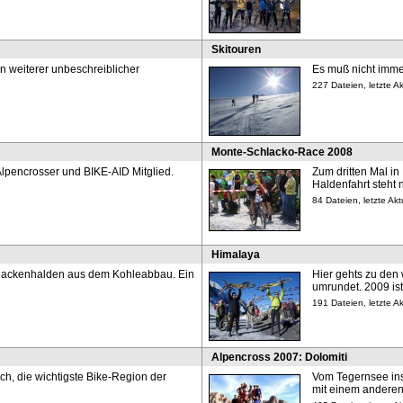
Skitouren
n weiterer unbeschreiblicher
Es muß nicht immer
227 Dateien, letzte A
Monte-Schlacko-Race 2008
, Alpencrosser und BIKE-AID Mitglied.
Zum dritten Mal in
Haldenfahrt steht
84 Dateien, letzte Ak
Himalaya
lackenhalden aus dem Kohleabbau. Ein
Hier gehts zu den
umrundet. 2009 ist
191 Dateien, letzte A
Alpencross 2007: Dolomiti
ch, die wichtigste Bike-Region der
Vom Tegernsee ins 
mit einem anderen 