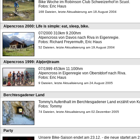
Bike Woche im Robinson Club Schweizerhof in Scuol.
Fotos: Eric Haus
168 Dateien, letzte Aktualisierung am 18.August 2004
Alpencross 2000: Life is simple: eat, sleep, bike.
07/2000 310km 9.200hm
Alpencross von Davos nach Riva in Eigenregie.
Fotos: Richard Freyermuth, Eric Haus
52 Dateien, letzte Aktualisierung am 19.August 2004
Alpencross 1999: Alp(en)traum
07/1999 453km 11.100hm
Alpencross in Eigenregie von Oberstdorf nach Riva.
Fotos: Eric Haus
9 Dateien, letzte Aktualisierung am 24.August 2005
Berchtesgadener Land
Tommy's Aufenthalt im Berchtesgadener Land erzählt von K
Fotos: Tommy
74 Dateien, letzte Aktualisierung am 02.Dezember 2005
Party
Unsere Bike-Saison endet am 23.12. - die neue startet am 25