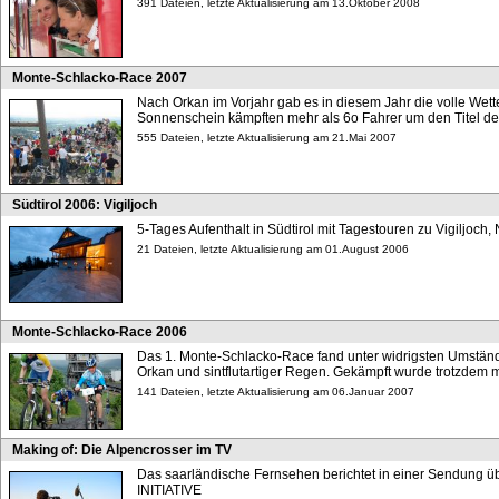
391 Dateien, letzte Aktualisierung am 13.Oktober 2008
Monte-Schlacko-Race 2007
Nach Orkan im Vorjahr gab es in diesem Jahr die volle Wet
Sonnenschein kämpften mehr als 6o Fahrer um den Titel de
555 Dateien, letzte Aktualisierung am 21.Mai 2007
Südtirol 2006: Vigiljoch
5-Tages Aufenthalt in Südtirol mit Tagestouren zu Vigiljoch, N
21 Dateien, letzte Aktualisierung am 01.August 2006
Monte-Schlacko-Race 2006
Das 1. Monte-Schlacko-Race fand unter widrigsten Umstände
Orkan und sintflutartiger Regen. Gekämpft wurde trotzdem m
141 Dateien, letzte Aktualisierung am 06.Januar 2007
Making of: Die Alpencrosser im TV
Das saarländische Fernsehen berichtet in einer Sendung üb
INITIATIVE