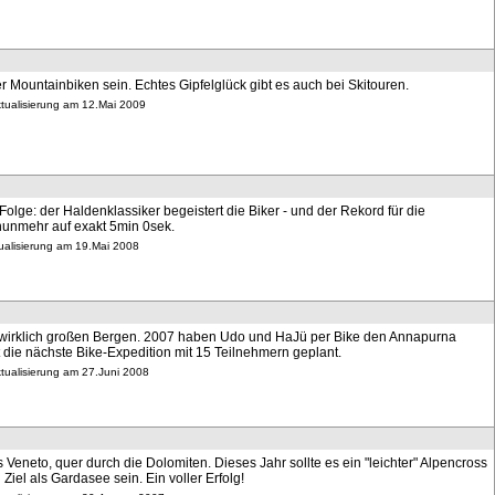
 Mountainbiken sein. Echtes Gipfelglück gibt es auch bei Skitouren.
ktualisierung am 12.Mai 2009
 Folge: der Haldenklassiker begeistert die Biker - und der Rekord für die
 nunmehr auf exakt 5min 0sek.
tualisierung am 19.Mai 2008
 wirklich großen Bergen. 2007 haben Udo und HaJü per Bike den Annapurna
 die nächste Bike-Expedition mit 15 Teilnehmern geplant.
ktualisierung am 27.Juni 2008
Veneto, quer durch die Dolomiten. Dieses Jahr sollte es ein "leichter" Alpencross
Ziel als Gardasee sein. Ein voller Erfolg!