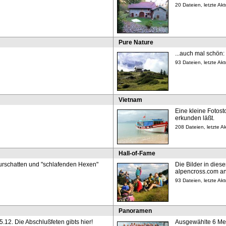
20 Dateien, letzte Ak
Pure Nature
...auch mal schön: 
93 Dateien, letzte Ak
Vietnam
Eine kleine Fotost
erkunden läßt.
208 Dateien, letzte 
Hall-of-Fame
urschatten und "schlafenden Hexen"
Die Bilder in dies
alpencross.com an
93 Dateien, letzte Ak
Panoramen
.12. Die Abschlußfeten gibts hier!
Ausgewählte 6 Me