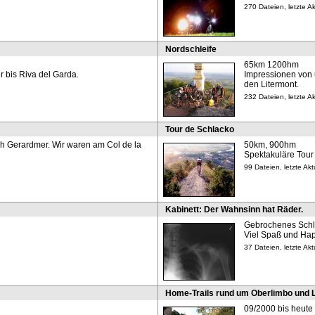
270 Dateien, letzte 
Nordschleife
65km 1200hm
 bis Riva del Garda.
Impressionen von 
den Litermont.
232 Dateien, letzte A
Tour de Schlacko
h Gerardmer. Wir waren am Col de la
50km, 900hm
Spektakuläre Tour 
99 Dateien, letzte A
Kabinett: Der Wahnsinn hat Räder.
Gebrochenes Schlü
Viel Spaß und Happ
37 Dateien, letzte Ak
Home-Trails rund um Oberlimbo und 
09/2000 bis heute