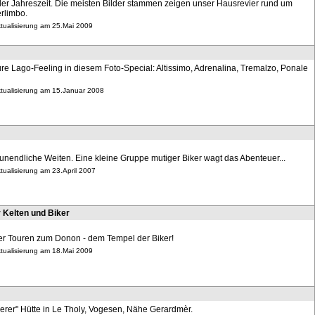
der Jahreszeit. Die meisten Bilder stammen zeigen unser Hausrevier rund um
rlimbo.
ktualisierung am 25.Mai 2009
re Lago-Feeling in diesem Foto-Special: Altissimo, Adrenalina, Tremalzo, Ponale
ktualisierung am 15.Januar 2008
 unendliche Weiten. Eine kleine Gruppe mutiger Biker wagt das Abenteuer...
ktualisierung am 23.April 2007
 Kelten und Biker
er Touren zum Donon - dem Tempel der Biker!
ktualisierung am 18.Mai 2009
erer" Hütte in Le Tholy, Vogesen, Nähe Gerardmèr.