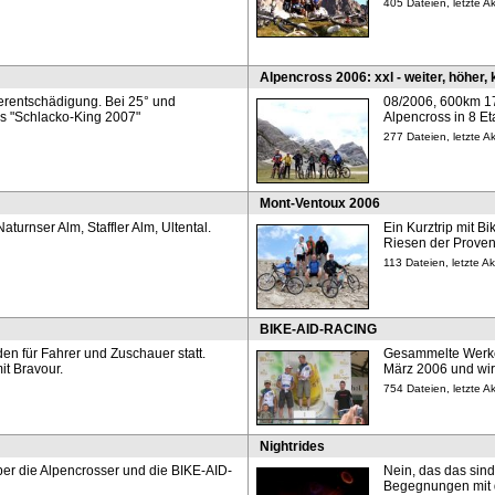
405 Dateien, letzte A
Alpencross 2006: xxl - weiter, höher, k
terentschädigung. Bei 25° und
08/2006, 600km 
s "Schlacko-King 2007"
Alpencross in 8 Et
277 Dateien, letzte 
Mont-Ventoux 2006
aturnser Alm, Staffler Alm, Ultental.
Ein Kurztrip mit 
Riesen der Proven
113 Dateien, letzte A
BIKE-AID-RACING
n für Fahrer und Zuschauer statt.
Gesammelte Werke 
it Bravour.
März 2006 und wi
754 Dateien, letzte 
Nightrides
er die Alpencrosser und die BIKE-AID-
Nein, das das sin
Begegnungen mit 