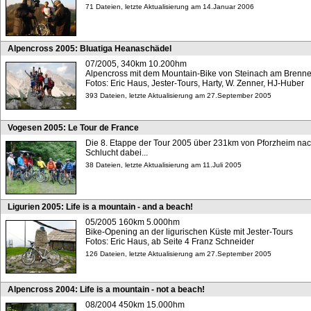
71 Dateien, letzte Aktualisierung am 14.Januar 2006
Alpencross 2005: Bluatiga Heanaschädel
07/2005, 340km 10.200hm
Alpencross mit dem Mountain-Bike von Steinach am Brenner
Fotos: Eric Haus, Jester-Tours, Harty, W. Zenner, HJ-Huber
393 Dateien, letzte Aktualisierung am 27.September 2005
Vogesen 2005: Le Tour de France
Die 8. Etappe der Tour 2005 über 231km von Pforzheim nac
Schlucht dabei...
38 Dateien, letzte Aktualisierung am 11.Juli 2005
Ligurien 2005: Life is a mountain - and a beach!
05/2005 160km 5.000hm
Bike-Opening an der ligurischen Küste mit Jester-Tours
Fotos: Eric Haus, ab Seite 4 Franz Schneider
126 Dateien, letzte Aktualisierung am 27.September 2005
Alpencross 2004: Life is a mountain - not a beach!
08/2004 450km 15.000hm