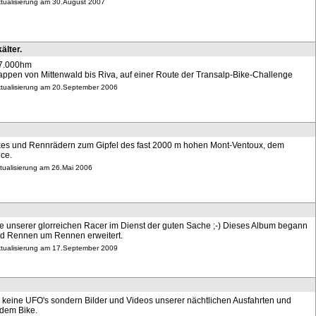
ktualisierung am 30.August 2007
älter.
17.000hm
appen von Mittenwald bis Riva, auf einer Route der Transalp-Bike-Challenge
Aktualisierung am 20.September 2006
Bikes und Rennrädern zum Gipfel des fast 2000 m hohen Mont-Ventoux, dem
ce.
ktualisierung am 26.Mai 2006
unserer glorreichen Racer im Dienst der guten Sache ;-) Dieses Album begann
rd Rennen um Rennen erweitert.
Aktualisierung am 17.September 2009
d keine UFO's sondern Bilder und Videos unserer nächtlichen Ausfahrten und
dem Bike.