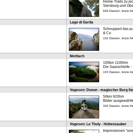
Home-Trails zu je
Siersburg und Obe
649 Dateien, letzte A
Lago di Garda
Schnuppert das pu
& Co.
102 Dateien, letzte A
Mettlach
100km 1100hm
Die Saarschleife -
103 Dateien, letzte A
Vogesen: Donon - magischer Berg für
50km 920hm
Bilder ausgewählt
340 Dateien, letzte A
Vogesen: Le Tholy - Hüttenzauber
Impressionen "uns