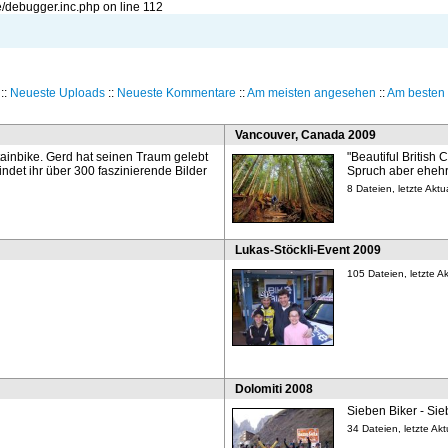
/debugger.inc.php on line 112
::
Neueste Uploads
::
Neueste Kommentare
::
Am meisten angesehen
::
Am besten 
Vancouver, Canada 2009
ainbike. Gerd hat seinen Traum gelebt
"Beautiful British
det ihr über 300 faszinierende Bilder
Spruch aber ehehr 
8 Dateien, letzte Ak
Lukas-Stöckli-Event 2009
105 Dateien, letzte A
Dolomiti 2008
Sieben Biker - Si
34 Dateien, letzte Ak