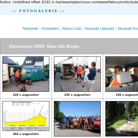
Notice: Undefined offset: 8192 in /var/www/alpencross.com/www/htdocs/cm/include
:: FOTOGALERIE ::
Startseite
::
Anmelden
::
Alben-Liste
::
Neueste Uploads
::
Neueste K
Alpencross 2003: Über alle Berge.
249 x angesehen
230 x angesehen
236 x angese
284 x angesehen