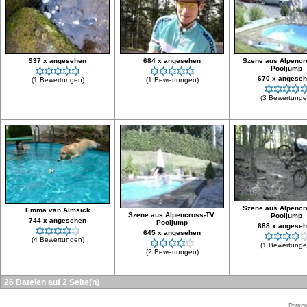
937 x angesehen
684 x angesehen
Szene aus Alpencr
Pooljump
670 x angese
(1 Bewertungen)
(1 Bewertungen)
(3 Bewertunge
Szene aus Alpencr
Emma van Almsick
Szene aus Alpencross-TV:
Pooljump
744 x angesehen
Pooljump
688 x angese
645 x angesehen
(4 Bewertungen)
(1 Bewertunge
(2 Bewertungen)
26 Dateien auf 2 Seite(n)
Power