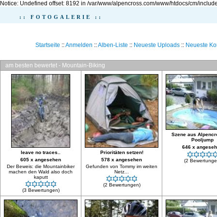
Notice: Undefined offset: 8192 in /var/www/alpencross.com/www/htdocs/cm/include
:: FOTOGALERIE ::
Startseite
::
Anmelden
::
Alben-Liste
::
Neueste Uploads
::
Neueste K
am besten bewertet - Mountain-Biking
Szene aus Alpencr
Pooljump
646 x angese
leave no traces..
Prioritäten setzen!
605 x angesehen
578 x angesehen
(2 Bewertunge
Der Beweis: die Mountainbiker
Gefunden von Tommy im weiten
machen den Wald also doch
Netz...
kaputt
(2 Bewertungen)
(3 Bewertungen)