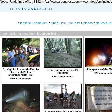
Notice: Undefined offset: 8192 in /var/www/alpencross.com/www/htdocs/cm/include
:: FOTOGALERIE ::
Startseite
::
Anmelden
::
Alben-Liste
::
Neueste Uploads
::
Neueste K
am meisten angesehen - Mountain-Biking
St. Vigil im Pustertal - Fasche
Lichtspiele auf der T
Szene aus Alpencross-TV:
leer nach 25 km
Pooljump
629 x angese
anstrengendem Trail
630 x angesehen
630 x angesehen
1. Monte-Schlacko-Race 2006