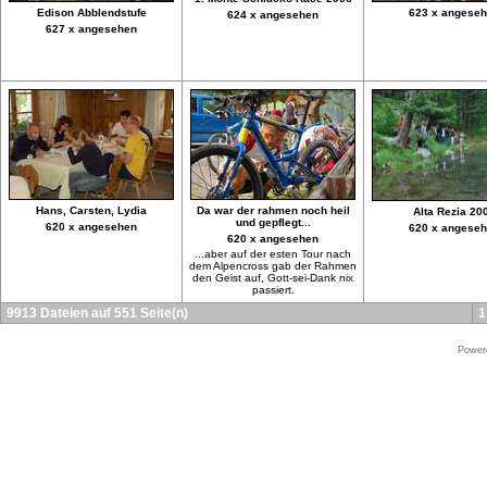
Edison Abblendstufe
623 x angese
624 x angesehen
627 x angesehen
Hans, Carsten, Lydia
Da war der rahmen noch heil
Alta Rezia 20
und gepflegt...
620 x angesehen
620 x angese
620 x angesehen
...aber auf der esten Tour nach
dem Alpencross gab der Rahmen
den Geist auf, Gott-sei-Dank nix
passiert.
9913 Dateien auf 551 Seite(n)
1
Power