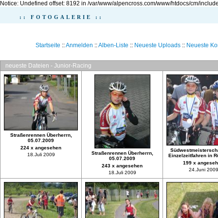
Notice: Undefined offset: 8192 in /var/www/alpencross.com/www/htdocs/cm/include
:: FOTOGALERIE ::
Startseite
::
Anmelden
::
Alben-Liste
::
Neueste Uploads
::
Neueste K
neueste Dateien - Junior-Racing
Straßenrennen Überherrn,
05.07.2009
224 x angesehen
Südwestmeisterscha
Straßenrennen Überherrn,
18.Juli 2009
Einzelzeitfahren in 
05.07.2009
199 x angese
243 x angesehen
24.Juni 200
18.Juli 2009