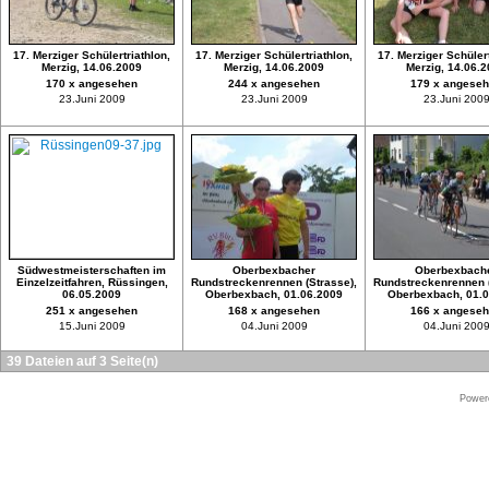
17. Merziger Schülertriathlon,
17. Merziger Schülertriathlon,
17. Merziger Schülert
Merzig, 14.06.2009
Merzig, 14.06.2009
Merzig, 14.06.
170 x angesehen
244 x angesehen
179 x angese
23.Juni 2009
23.Juni 2009
23.Juni 200
Südwestmeisterschaften im
Oberbexbacher
Oberbexbach
Einzelzeitfahren, Rüssingen,
Rundstreckenrennen (Strasse),
Rundstreckenrennen (
06.05.2009
Oberbexbach, 01.06.2009
Oberbexbach, 01.
251 x angesehen
168 x angesehen
166 x angese
15.Juni 2009
04.Juni 2009
04.Juni 200
39 Dateien auf 3 Seite(n)
Power