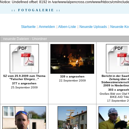
Notice: Undefined offset: 8192 in /var/www/alpencross.com/www/htdocs/cm/include
:: FOTOGALERIE ::
Startseite
::
Anmelden
::
Alben-Liste
::
Neueste Uploads
::
Neueste K
neueste Dateien - Unordner
SZ vom 25.9.2009 zum Thema
Bericht in der Saar
339 x angesehen
"Falscher Ehrgeiz..."
Zeitung über d
22.September 2009
Südwestmeistersch
377 x angesehen
2009 in Niederlinx
25.September 2009
303 x angese
Großes Bild von Olaf 
BIKE-AID Trik
17.September 