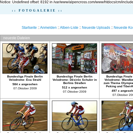
Notice: Undefined offset: 8192 in /var/www/alpencross.com/www/htdocs/cm/include
:: FOTOGALERIE ::
Startseite
::
Anmelden
::
Alben-Liste
::
Neueste Uploads
::
Neueste K
neueste Dateien
Bundesliga Finale Berlin
Bundesliga Finale Berlin
Bundesliga Finale 
Velodrome: Eva Strahl
Velodrome: Désirée Schuler in
Velodrome: Wandb
Berlins Straßen
zum Thema Olympia
584 x angesehen
Peking und Tibet-K
512 x angesehen
07.Oktober 2009
497 x angese
07.Oktober 2009
07.Oktober 20