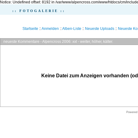
Notice: Undefined offset: 8192 in /var/www/alpencross.com/www/htdocs/cm/include
:: FOTOGALERIE ::
Startseite
::
Anmelden
::
Alben-Liste
::
Neueste Uploads
::
Neueste K
neueste Kommentare - Alpencross 2006: xxl - weiter, höher, kälter.
Keine Datei zum Anzeigen vorhanden (od
Powered