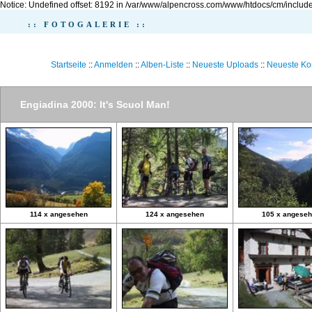
Notice: Undefined offset: 8192 in /var/www/alpencross.com/www/htdocs/cm/include
:: FOTOGALERIE ::
Startseite
::
Anmelden
::
Alben-Liste
::
Neueste Uploads
::
Neueste K
Engiadina 2000: It's Scuol Man!
114 x angesehen
124 x angesehen
105 x angese