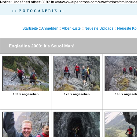
Notice: Undefined offset: 8192 in /var/www/alpencross.com/www/htdocs/cm/include
:: FOTOGALERIE ::
Startseite
::
Anmelden
::
Alben-Liste
::
Neueste Uploads
::
Neueste K
Engiadina 2000: It's Scuol Man!
193 x angesehen
173 x angesehen
165 x angese