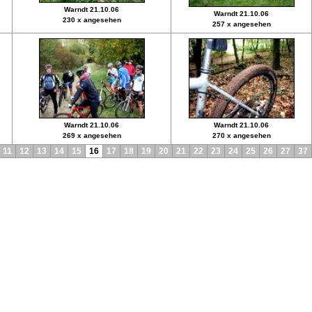
Warndt 21.10.06
Warndt 21.10.06
230 x angesehen
257 x angesehen
Warndt 21.10.06
Warndt 21.10.06
269 x angesehen
270 x angesehen
11
12
13
14
15
16
17
18
19
20
21
22
23
24
25
26
27
37