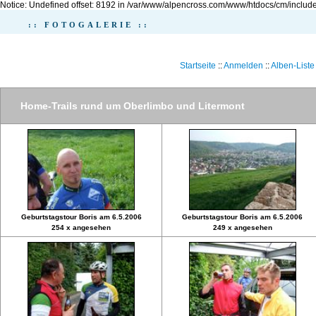
Notice: Undefined offset: 8192 in /var/www/alpencross.com/www/htdocs/cm/include
:: FOTOGALERIE ::
Startseite
::
Anmelden
::
Alben-Liste
Home-Trails rund um Oberlimbo und Litermont
Geburtstagstour Boris am 6.5.2006
Geburtstagstour Boris am 6.5.2006
254 x angesehen
249 x angesehen