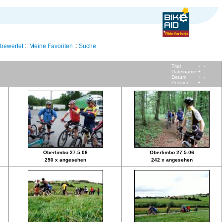
bewertet
::
Meine Favoriten
::
Suche
Titel
+
-
Dateiname
+
-
Datum
+
-
Position
+
-
Oberlimbo 27.5.06
Oberlimbo 27.5.06
250 x angesehen
242 x angesehen