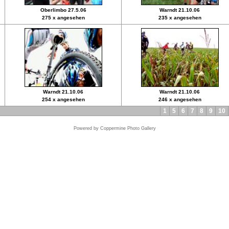
Oberlimbo 27.5.06
Warndt 21.10.06
275 x angesehen
235 x angesehen
Warndt 21.10.06
Warndt 21.10.06
254 x angesehen
246 x angesehen
1
5
6
7
8
9
10
Powered by
Coppermine Photo Gallery