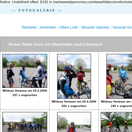
Notice: Undefined offset: 8192 in /var/www/alpencross.com/www/htdocs/cm/include
:: FOTOGALERIE ::
Startseite
::
Anmelden
::
Alben-Liste
::
Neueste Uploads
::
Neueste K
Home-Trails rund um Oberlimbo und Litermont
Wildsau Vortaour am 29.4.2006
197 x angesehen
Wildsau Vortaour am 29.4.2006
Wildsau Vortaour am 
202 x angesehen
198 x angese