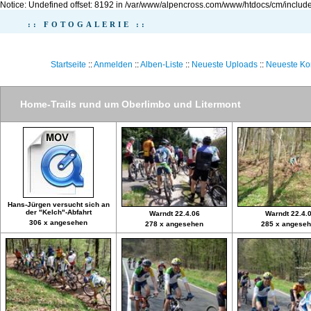
Notice: Undefined offset: 8192 in /var/www/alpencross.com/www/htdocs/cm/include
:: FOTOGALERIE ::
Startseite
::
Anmelden
::
Alben-Liste
::
Neueste Uploads
::
Neueste K
Home-Trails rund um Oberlimbo und Litermont
Hans-Jürgen versucht sich an
der "Kelch"-Abfahrt
Warndt 22.4.06
Warndt 22.4.
306 x angesehen
278 x angesehen
285 x angese