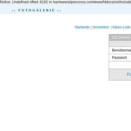
Notice: Undefined offset: 8192 in /var/www/alpencross.com/www/htdocs/cm/include
:: FOTOGALERIE ::
Startseite
::
Anmelden
::
Alben-Liste
Gib Deinen
Benutzern
Passwort
Pa