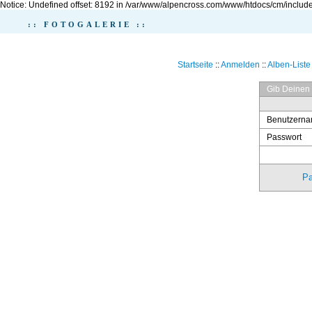
Notice: Undefined offset: 8192 in /var/www/alpencross.com/www/htdocs/cm/include
:: FOTOGALERIE ::
Startseite
::
Anmelden
::
Alben-Liste
Gib Deinen
Benutzern
Passwort
Pa