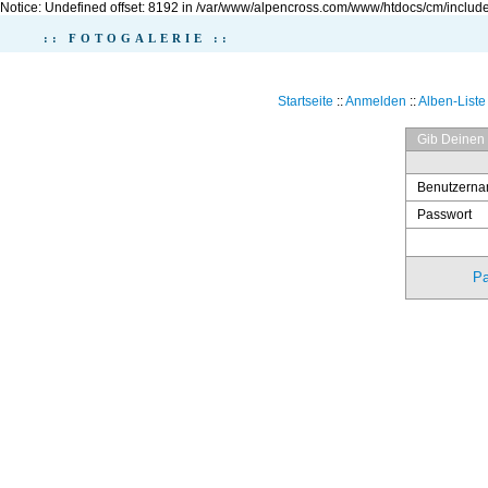
Notice: Undefined offset: 8192 in /var/www/alpencross.com/www/htdocs/cm/include
:: FOTOGALERIE ::
Startseite
::
Anmelden
::
Alben-Liste
Gib Deinen
Benutzern
Passwort
Pa