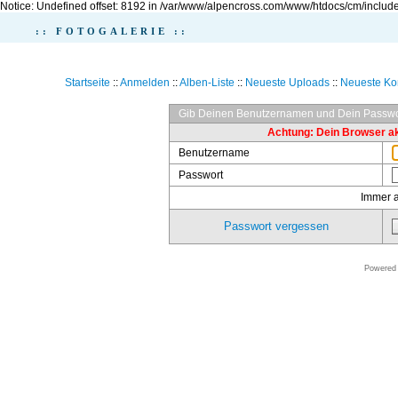
Notice: Undefined offset: 8192 in /var/www/alpencross.com/www/htdocs/cm/include
:: FOTOGALERIE ::
Startseite
::
Anmelden
::
Alben-Liste
::
Neueste Uploads
::
Neueste K
Gib Deinen Benutzernamen und Dein Passwo
Achtung: Dein Browser akz
Benutzername
Passwort
Immer 
Passwort vergessen
Powered