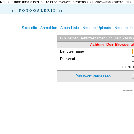
Notice: Undefined offset: 8192 in /var/www/alpencross.com/www/htdocs/cm/include
:: FOTOGALERIE ::
Startseite
::
Anmelden
::
Alben-Liste
::
Neueste Uploads
::
Neueste K
Gib Deinen Benutzernamen und Dein Passwo
Achtung: Dein Browser akz
Benutzername
Passwort
Immer 
Passwort vergessen
Powered