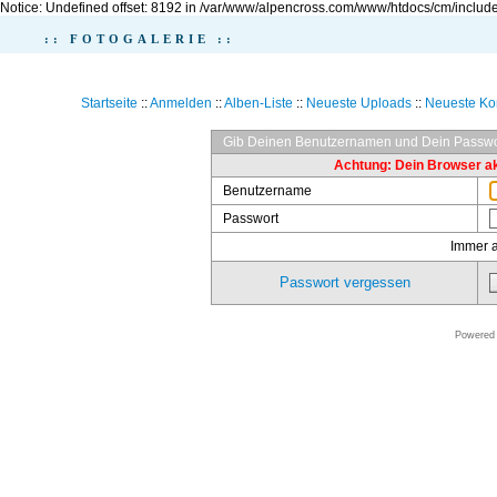
Notice: Undefined offset: 8192 in /var/www/alpencross.com/www/htdocs/cm/include
:: FOTOGALERIE ::
Startseite
::
Anmelden
::
Alben-Liste
::
Neueste Uploads
::
Neueste K
Gib Deinen Benutzernamen und Dein Passwo
Achtung: Dein Browser akz
Benutzername
Passwort
Immer 
Passwort vergessen
Powered