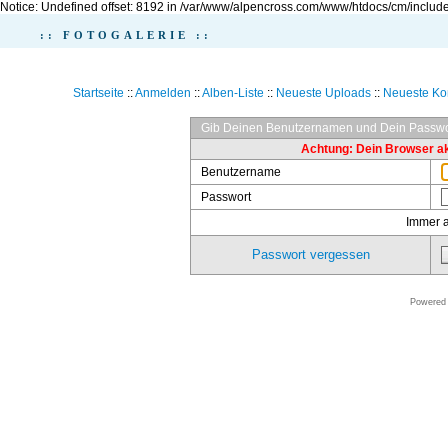
Notice: Undefined offset: 8192 in /var/www/alpencross.com/www/htdocs/cm/include
:: FOTOGALERIE ::
Startseite
::
Anmelden
::
Alben-Liste
::
Neueste Uploads
::
Neueste K
Gib Deinen Benutzernamen und Dein Passwo
Achtung: Dein Browser akz
Benutzername
Passwort
Immer 
Passwort vergessen
Powered