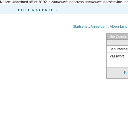
Notice: Undefined offset: 8192 in /var/www/alpencross.com/www/htdocs/cm/include
:: FOTOGALERIE ::
Startseite
::
Anmelden
::
Alben-Liste
Gib Deinen
Benutzern
Passwort
Pa