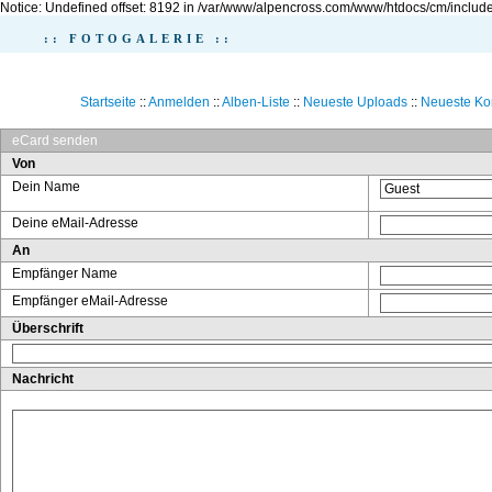
Notice: Undefined offset: 8192 in /var/www/alpencross.com/www/htdocs/cm/include
:: FOTOGALERIE ::
Startseite
::
Anmelden
::
Alben-Liste
::
Neueste Uploads
::
Neueste K
eCard senden
Von
Dein Name
Deine eMail-Adresse
An
Empfänger Name
Empfänger eMail-Adresse
Überschrift
Nachricht