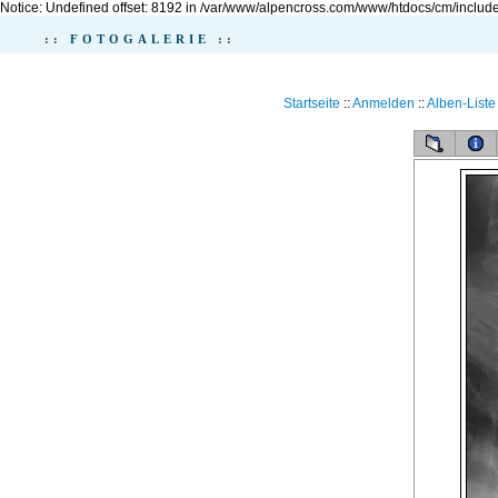
Notice: Undefined offset: 8192 in /var/www/alpencross.com/www/htdocs/cm/include
:: FOTOGALERIE ::
Startseite
::
Anmelden
::
Alben-Liste