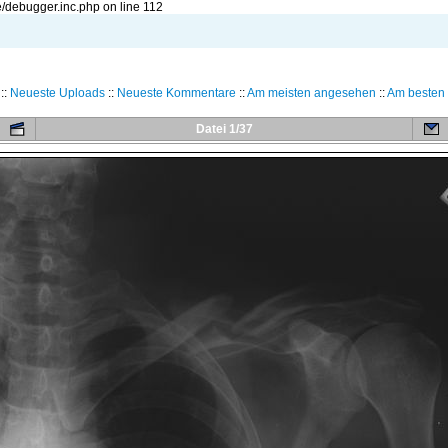
/debugger.inc.php on line 112
::
Neueste Uploads
::
Neueste Kommentare
::
Am meisten angesehen
::
Am besten 
Datei 1/37