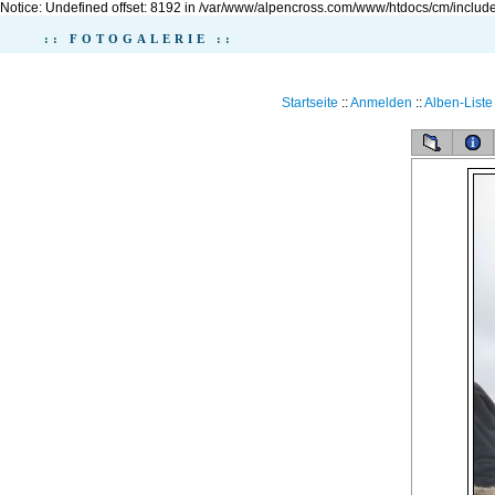
Notice: Undefined offset: 8192 in /var/www/alpencross.com/www/htdocs/cm/include
:: FOTOGALERIE ::
Startseite
::
Anmelden
::
Alben-Liste