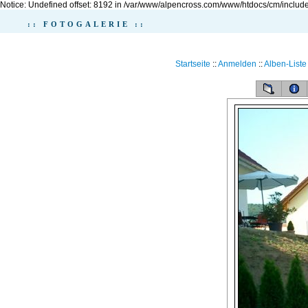
Notice: Undefined offset: 8192 in /var/www/alpencross.com/www/htdocs/cm/include
:: FOTOGALERIE ::
Startseite
::
Anmelden
::
Alben-Liste