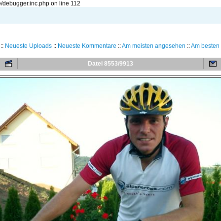
/debugger.inc.php on line 112
::
Neueste Uploads
::
Neueste Kommentare
::
Am meisten angesehen
::
Am besten 
Datei 8553/9913