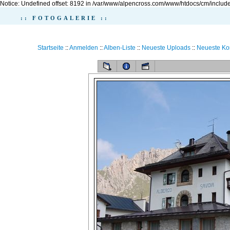
Notice: Undefined offset: 8192 in /var/www/alpencross.com/www/htdocs/cm/include
:: FOTOGALERIE ::
Startseite
::
Anmelden
::
Alben-Liste
::
Neueste Uploads
::
Neueste K