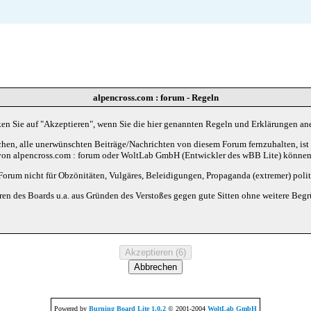
alpencross.com : forum - Regeln
cken Sie auf "Akzeptieren", wenn Sie die hier genannten Regeln und Erklärungen an
en, alle unerwünschten Beiträge/Nachrichten von diesem Forum fernzuhalten, ist e
von alpencross.com : forum oder WoltLab GmbH (Entwickler des wBB Lite) können n
Forum nicht für Obzönitäten, Vulgäres, Beleidigungen, Propaganda (extremer) polit
n des Boards u.a. aus Gründen des Verstoßes gegen gute Sitten ohne weitere Begrü
Powered by
Burning Board Lite 1.0.2
© 2001-2004
WoltLab GmbH