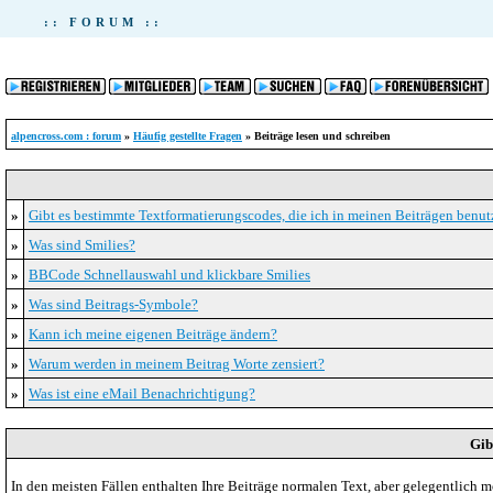
:: FORUM ::
alpencross.com : forum
»
Häufig gestellte Fragen
» Beiträge lesen und schreiben
»
Gibt es bestimmte Textformatierungscodes, die ich in meinen Beiträgen benu
»
Was sind Smilies?
»
BBCode Schnellauswahl und klickbare Smilies
»
Was sind Beitrags-Symbole?
»
Kann ich meine eigenen Beiträge ändern?
»
Warum werden in meinem Beitrag Worte zensiert?
»
Was ist eine eMail Benachrichtigung?
Gib
In den meisten Fällen enthalten Ihre Beiträge normalen Text, aber gelegentlich m