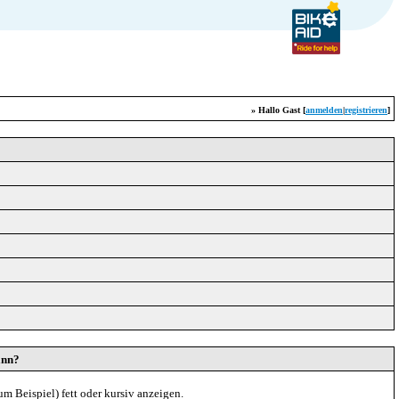
» Hallo Gast [
anmelden
|
registrieren
]
ann?
m Beispiel) fett oder kursiv anzeigen.