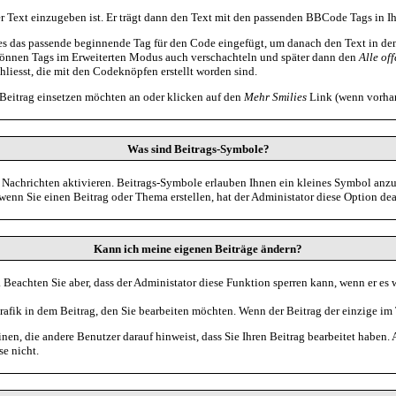
 Text einzugeben ist. Er trägt dann den Text mit den passenden BBCode Tags in Ih
s das passende beginnende Tag für den Code eingefügt, um danach den Text in den
können Tags im Erweiterten Modus auch verschachteln und später dann den
Alle of
schliesst, die mit den Codeknöpfen erstellt worden sind.
 Beitrag einsetzen möchten an oder klicken auf den
Mehr Smilies
Link (wenn vorhand
Was sind Beitrags-Symbole?
Nachrichten aktivieren. Beitrags-Symbole erlauben Ihnen ein kleines Symbol anzug
wenn Sie einen Beitrag oder Thema erstellen, hat der Administator diese Option dea
Kann ich meine eigenen Beiträge ändern?
. Beachten Sie aber, dass der Administator diese Funktion sperren kann, wenn er es 
afik in dem Beitrag, den Sie bearbeiten möchten. Wenn der Beitrag der einzige im
, die andere Benutzer darauf hinweist, dass Sie Ihren Beitrag bearbeitet haben. 
e nicht.