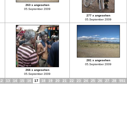
263 x angesehen
05.September 2009
277 x angesehen
05.September 2009
281 x angesehen
05.September 2009
266 x angesehen
05.September 2009
12
13
14
15
16
17
18
19
20
21
22
23
24
25
26
27
28
551