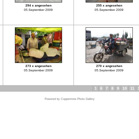
294 x angesehen
255 x angesehen
05.September 2009
05.September 2009
273 x angesehen
270 x angesehen
05.September 2009
05.September 2009
1
6
7
8
9
10
11
Powered by
Coppermine Photo Gallery