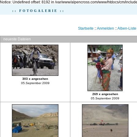
Notice: Undefined offset: 8192 in /var/www/alpencross.com/www/htdocs/cm/include
:: FOTOGALERIE ::
Startseite
::
Anmelden
::
Alben-Liste
neueste Dateien
303 x angesehen
05.September 2009
269 x angesehen
05.September 2009