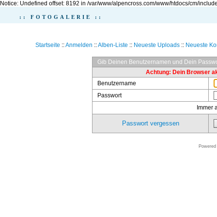
Notice: Undefined offset: 8192 in /var/www/alpencross.com/www/htdocs/cm/include
:: FOTOGALERIE ::
Startseite
::
Anmelden
::
Alben-Liste
::
Neueste Uploads
::
Neueste K
Gib Deinen Benutzernamen und Dein Passwo
Achtung: Dein Browser akz
Benutzername
Passwort
Immer 
Passwort vergessen
Powered