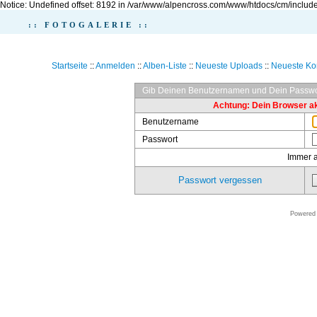
Notice: Undefined offset: 8192 in /var/www/alpencross.com/www/htdocs/cm/include
:: FOTOGALERIE ::
Startseite
::
Anmelden
::
Alben-Liste
::
Neueste Uploads
::
Neueste K
Gib Deinen Benutzernamen und Dein Passwo
Achtung: Dein Browser akz
Benutzername
Passwort
Immer 
Passwort vergessen
Powered