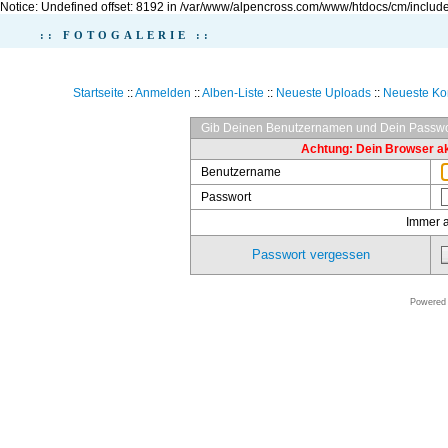
Notice: Undefined offset: 8192 in /var/www/alpencross.com/www/htdocs/cm/include
:: FOTOGALERIE ::
Startseite
::
Anmelden
::
Alben-Liste
::
Neueste Uploads
::
Neueste K
Gib Deinen Benutzernamen und Dein Passwo
Achtung: Dein Browser akz
Benutzername
Passwort
Immer 
Passwort vergessen
Powered